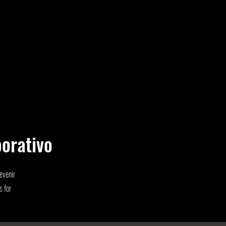
orativo
evenir
s for